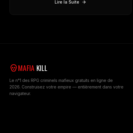
Lire la Suite
MAFIA
KILL
Le n°1 des RPG criminels mafieux gratuits en ligne de
2026. Construisez votre empire — entièrement dans votre
navigateur.