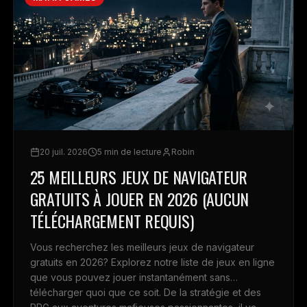
20 juil. 2026
5 min de lecture
Robin
25 MEILLEURS JEUX DE NAVIGATEUR
GRATUITS À JOUER EN 2026 (AUCUN
TÉLÉCHARGEMENT REQUIS)
Vous recherchez les meilleurs jeux de navigateur
gratuits en 2026? Explorez notre liste de jeux en ligne
que vous pouvez jouer instantanément sans
télécharger quoi que ce soit. De la stratégie et des