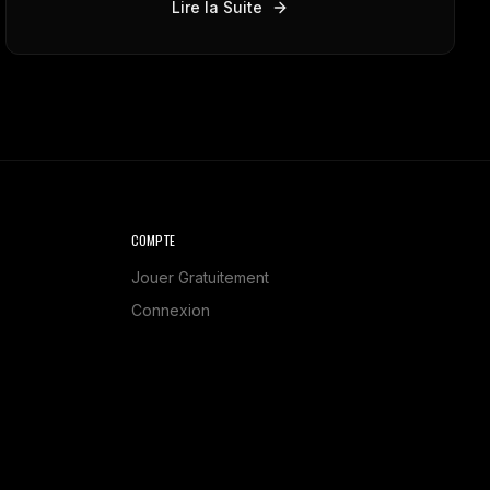
l'amélioration de l'adhésion de syndicat, de
Lire la Suite
meilleures traductions, des améliorations de page de
magasin, et une réparation pour la gestion des
membres de gang. Ces changements fournissent une
expérience plus fluide et plus cohérente tout au long
du jeu.
COMPTE
Jouer Gratuitement
Connexion