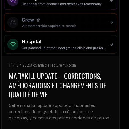
4 juin 2026
5 min de lecture
Robin
MAFIAKILL UPDATE – CORRECTIONS,
AMÉLIORATIONS ET CHANGEMENTS DE
QUALITÉ DE VIE
Cette mafia Kill update apporte d'importantes
corrections de bugs et des améliorations de
gameplay, y compris des peines corrigées de prison
break, des écrans de récompense de crime fixe,