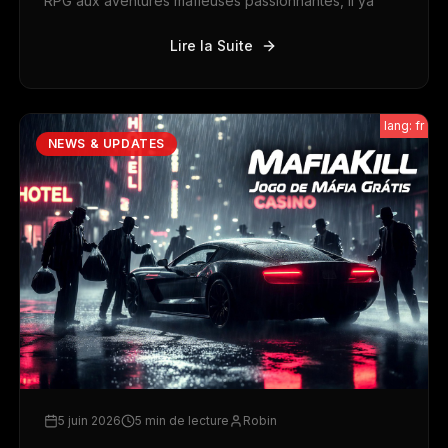
RPG aux aventures mafieuses passionnantes, il ya
quelque chose pour tout le monde.
Lire la Suite
lang: fr
NEWS & UPDATES
5 juin 2026
5 min de lecture
Robin