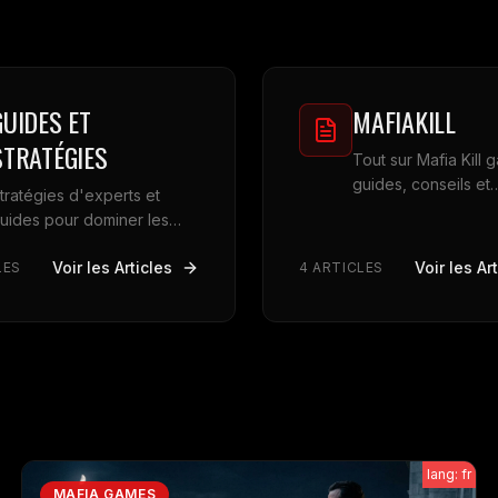
GUIDES ET
MAFIAKILL
STRATÉGIES
Tout sur Mafia Kill 
guides, conseils et
tratégies d'experts et
fonctionnalités
uides pour dominer les
eux de mafia
Voir les Articles
Voir les Ar
LES
4
ARTICLES
lang: fr
MAFIA GAMES