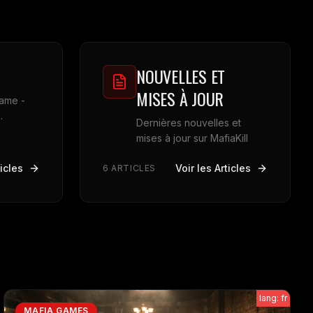
NOUVELLES ET
MISES À JOUR
game -
Dernières nouvelles et
mises à jour sur MafiaKill
ticles
Voir les Articles
6
ARTICLES
lang: fr
MAFIA GAMES