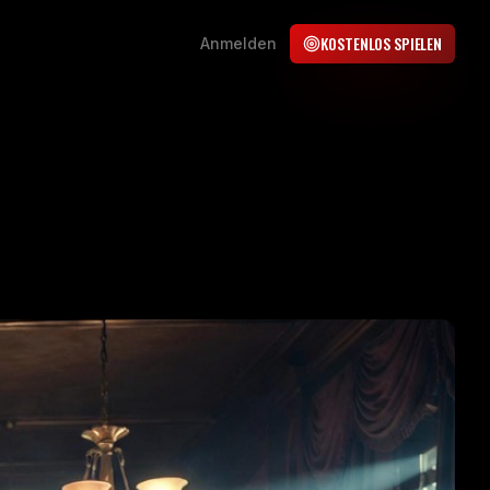
KOSTENLOS SPIELEN
Anmelden