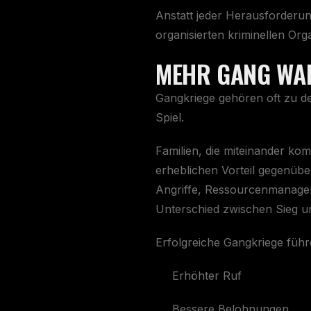
Anstatt jeder Herausforderung
organisierten kriminellen Org
MEHR GANG WA
Gangkriege gehören oft zu de
Spiel.
Familien, die miteinander k
erheblichen Vorteil gegenübe
Angriffe, Ressourcenmanage
Unterschied zwischen Sieg u
Erfolgreiche Gangkriege führ
Erhöhter Ruf
Bessere Belohnungen