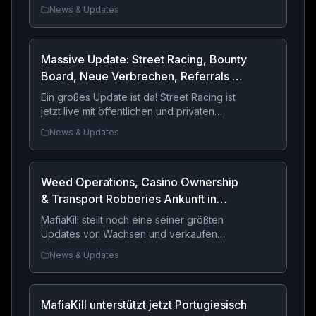
Street Racing zu teilen.
News & Updates
Massive Update: Street Racing, Bounty
Board, Neue Verbrechen, Referrals &
Major UI Overhaul
Ein großes Update ist da! Street Racing ist
jetzt live mit öffentlichen und privaten
Rennen, das neue Bounty Board ist offen,
News & Updates
Referralbelohnungen wurden hinzugefügt,
neue Verbrechen und Geiselszenarien sind
verfügbar, und große Design
Weed Operations, Casino Ownership
Verbesserungen wurden über das gesamte
Spiel ausgerollt.
& Transport Robberies Ankunft in
MafiaKill
MafiaKill stellt noch eine seiner größten
Updates vor. Wachsen und verkaufen
Unkraut, eigene Casinos auf der ganzen
News & Updates
Welt, aktualisieren Sie Ihr kriminelles Reich,
und nehmen Sie gefährliche VIP Transport
Räuber für große Belohnungen.
MafiaKill unterstützt jetzt Portugiesisch