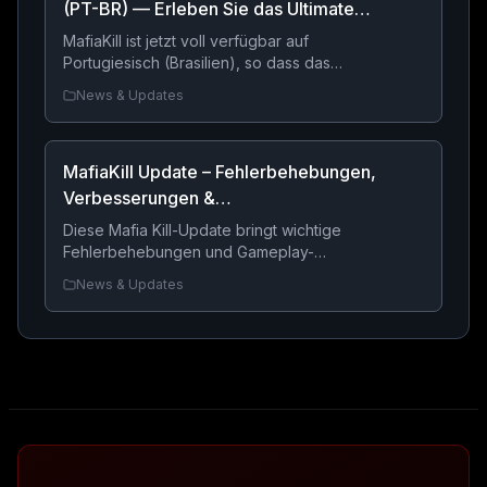
(PT-BR) — Erleben Sie das Ultimate
Mafia RPG in Ihrer Sprache
MafiaKill ist jetzt voll verfügbar auf
Portugiesisch (Brasilien), so dass das
ultimative mafia RPG Browser-Spiel
News & Updates
zugänglicher als je zuvor. Baue dein Reich,
schließe Banden an und dominiere die
kriminelle Unterwelt in einer vollständig
MafiaKill Update – Fehlerbehebungen,
lokalisierten Erfahrung.
Verbesserungen &
Lebensqualitätsänderungen
Diese Mafia Kill-Update bringt wichtige
Fehlerbehebungen und Gameplay-
Verbesserungen mit sich, einschließlich
News & Updates
korrigierter Gefängnisbruchsstrafen, fester
Kriminalität Belohnungs-Bildschirme,
verbessertes Syndikat Fügen, bessere
Übersetzungen, Shop-Seiten-
Verbesserungen und eine Reparatur für die
Gruppenmitglieder Management. Diese
Änderungen bieten eine reibungslosere
und konsequentere Erfahrung im gesamten
Spiel.