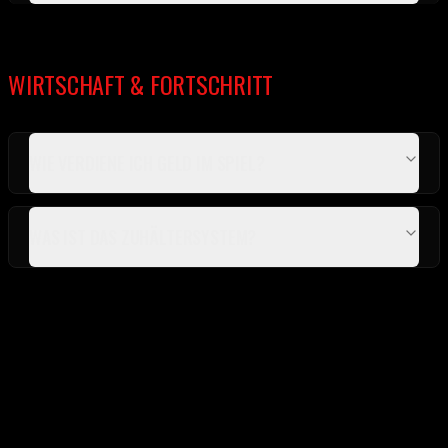
WIRTSCHAFT & FORTSCHRITT
WIE VERDIENE ICH GELD IM SPIEL?
WAS IST DAS ZUHÄLTERSYSTEM?
WAS KANN ICH AUF DEM MARKTPLATZ KAUFEN?
WIE STEIGE ICH AUF UND ERHÖHE MEINEN RANG?