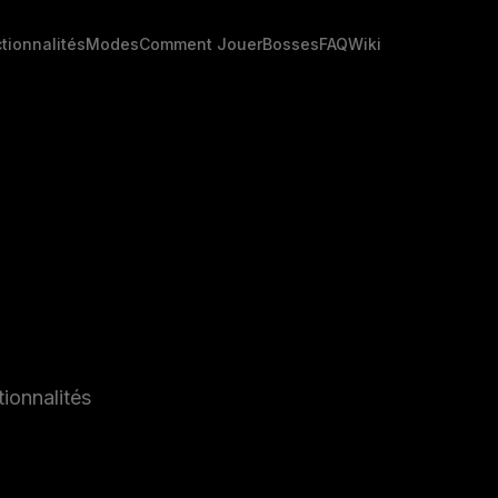
tionnalités
Modes
Comment Jouer
Bosses
FAQ
Wiki
tionnalités