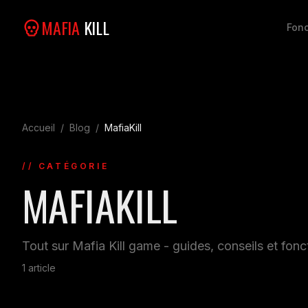
MAFIA
KILL
Fonc
Accueil
/
Blog
/
MafiaKill
// CATÉGORIE
MAFIAKILL
Tout sur Mafia Kill game - guides, conseils et fonc
1
article