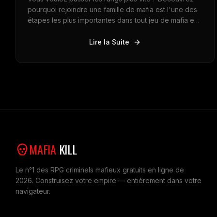
pourquoi rejoindre une famille de mafia est l'une des
étapes les plus importantes dans tout jeu de mafia en
ligne. Découvrez comment le travail d'équipe, les
guerres de gangs et les alliances peuvent vous aider
Lire la Suite
à dominer le monde des criminels.
MAFIA
KILL
Le n°1 des RPG criminels mafieux gratuits en ligne de
2026. Construisez votre empire — entièrement dans votre
navigateur.