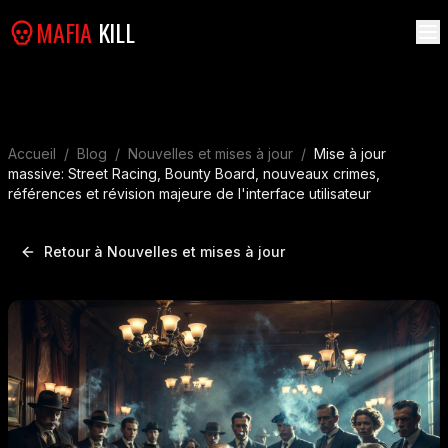
MAFIA
KILL
Accueil
/
Blog
/
Nouvelles et mises à jour
/
Mise à jour
massive: Street Racing, Bounty Board, nouveaux crimes,
références et révision majeure de l'interface utilisateur
Retour à Nouvelles et mises à jour