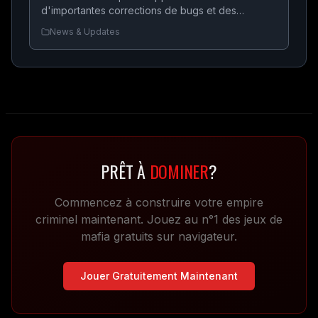
d'importantes corrections de bugs et des
améliorations de gameplay, y compris des
News & Updates
peines corrigées de prison break, des
écrans de récompense de crime fixe,
l'amélioration de l'adhésion de syndicat, de
meilleures traductions, des améliorations de
page de magasin, et une réparation pour la
gestion des membres de gang. Ces
changements fournissent une expérience
plus fluide et plus cohérente tout au long du
jeu.
PRÊT À
DOMINER
?
Commencez à construire votre empire
criminel maintenant. Jouez au n°1 des jeux de
mafia gratuits sur navigateur.
Jouer Gratuitement Maintenant