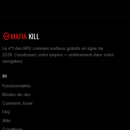
MAFIA
KILL
Le n°1 des RPG criminels mafieux gratuits en ligne de
2026. Construisez votre empire — entièrement dans votre
navigateur.
JEU
Fonctionnalités
Modes de Jeu
Comment Jouer
FAQ
Wiki
Conditions