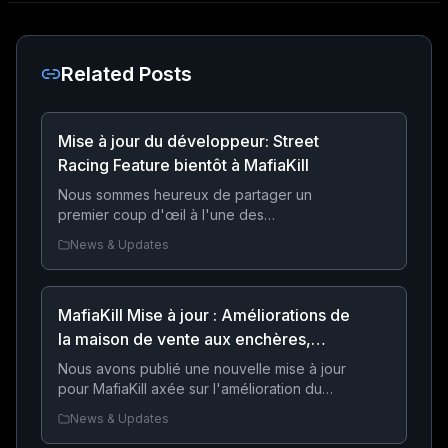
Related Posts
Mise à jour du développeur: Street
Racing Feature bientôt à MafiaKill
Nous sommes heureux de partager un
premier coup d'œil à l'une des
fonctionnalités à venir dans MafiaKill —
News & Updates
Street Racing.
MafiaKill Mise à jour : Améliorations de
la maison de vente aux enchères,
fixations Ram Raid et performance
Nous avons publié une nouvelle mise à jour
Améliorations
pour MafiaKill axée sur l'amélioration du
gameplay, la résolution des problèmes et
News & Updates
l'amélioration des performances globales.