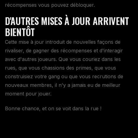
récompenses vous pouvez débloquer.
D'AUTRES MISES À JOUR ARRIVENT
BIENTÔT
Cette mise à jour introduit de nouvelles façons de
rivaliser, de gagner des récompenses et d'interagir
avec d'autres joueurs. Que vous couriez dans les
rues, que vous chassions des primes, que vous
construisiez votre gang ou que vous recrutions de
nouveaux membres, il n'y a jamais eu de meilleur
moment pour jouer.
Bonne chance, et on se voit dans la rue !