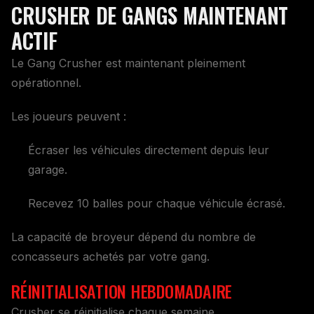
CRUSHER DE GANGS MAINTENANT
ACTIF
Le Gang Crusher est maintenant pleinement
opérationnel.
Les joueurs peuvent :
Écraser les véhicules directement depuis leur
garage.
Recevez 10 balles pour chaque véhicule écrasé.
La capacité de broyeur dépend du nombre de
concasseurs achetés par votre gang.
RÉINITIALISATION HEBDOMADAIRE
Crusher se réinitialise chaque semaine.