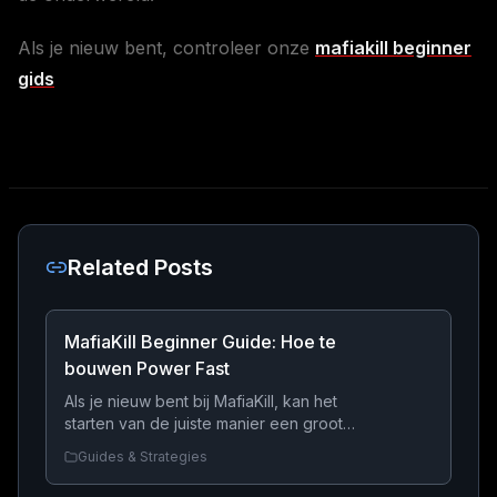
Als je nieuw bent, controleer onze
mafiakill beginner
gids
Related Posts
MafiaKill Beginner Guide: Hoe te
bouwen Power Fast
Als je nieuw bent bij MafiaKill, kan het
starten van de juiste manier een groot
verschil maken. Deze beginner gids zal u
Guides & Strategies
laten zien hoe u snel macht te bouwen,
geld efficiënt verdienen, en voorkomen dat