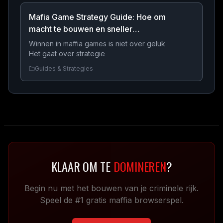
gemeenschappelijke fouten die uw
Mafia Game Strategy Guide: Hoe om
vooruitgang vertragen.
macht te bouwen en sneller
Domineren
Winnen in maffia games is niet over geluk
Het gaat over strategie
Guides & Strategies
KLAAR OM TE
DOMINEREN
?
Begin nu met het bouwen van je criminele rijk.
Speel de #1 gratis maffia browserspel.