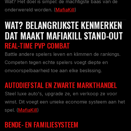
Wat? Het doel is simpel: de machtigste baas van de
onderwereld worden. (
MafiaKill
)
WAT? BELANGRIJKSTE KENMERKEN
DAT MAAKT MAFIAKILL STAND-OUT
REAL-TIME PVP COMBAT
Battle andere spelers leven en klimmen de rankings.
Competen tegen echte spelers voegt diepte en
onvoorspelbaarheid toe aan elke beslissing.
AUTODIEFSTAL EN ZWARTE MARKTHANDEL
Steel luxe auto's, upgrade ze, en verkoop ze voor
winst. Dit voegt een unieke economie systeem aan het
spel. (
MafiaKill
)
BENDE- EN FAMILIESYSTEEM