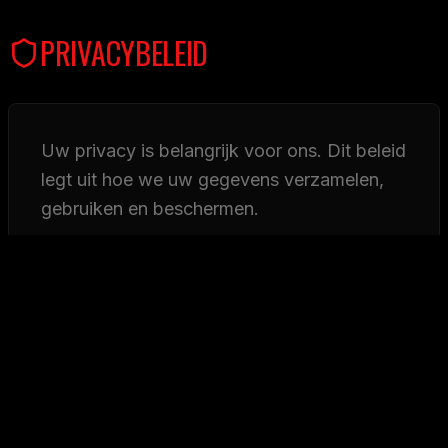
PRIVACYBELEID
Uw privacy is belangrijk voor ons. Dit beleid
legt uit hoe we uw gegevens verzamelen,
gebruiken en beschermen.
GEGEVENSVERZAMELING
We verzamelen informatie die u verstrekt tijdens
registratie, inclusief e-mailadres en gebruikersnaam.
We verzamelen ook gameplay-gegevens, IP-
adressen en apparaatinformatie voor beveiligings- en
analysedoeleinden.