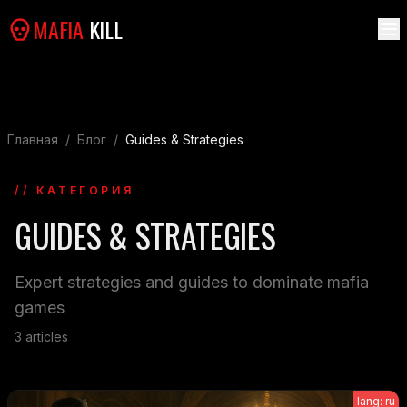
MAFIA
KILL
Главная
/
Блог
/
Guides & Strategies
// КАТЕГОРИЯ
GUIDES & STRATEGIES
Expert strategies and guides to dominate mafia
games
3
articles
lang: ru