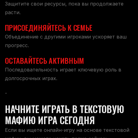
Защитите свои ресурсы, пока вы продолжаете
расти.
ПРИСОЕДИНЯЙТЕСЬ К СЕМЬЕ
Объединение с другими игроками ускоряет ваш
прогресс.
ОСТАВАЙТЕСЬ АКТИВНЫМ
Последовательность играет ключевую роль в
долгосрочных играх.
-
НАЧНИТЕ ИГРАТЬ В ТЕКСТОВУЮ
МАФИЮ ИГРА СЕГОДНЯ
Если вы ищете онлайн-игру на основе текстовой