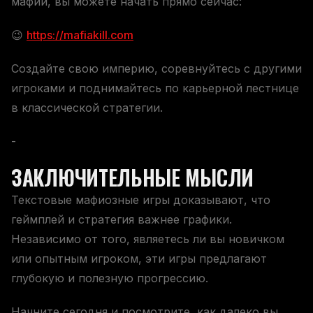
мафии, вы можете начать прямо сейчас:
😉
https://mafiakill.com
Создайте свою империю, соревнуйтесь с другими
игроками и поднимайтесь по карьерной лестнице
в классической стратегии.
-
ЗАКЛЮЧИТЕЛЬНЫЕ МЫСЛИ
Текстовые мафиозные игры доказывают, что
геймплей и стратегия важнее графики.
Независимо от того, являетесь ли вы новичком
или опытным игроком, эти игры предлагают
глубокую и полезную прогрессию.
Начните сегодня и посмотрите, как далеко вы