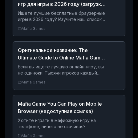
игр для игры в 2026 году (загрузка
не требуется)
Ищете лучшие бесплатные браузерные
игры в 2026 году? Изучите наш список
онлайн-игр, в которые вы можете играть
Mafia Games
мгновенно, ничего не скачивая. От
стратегии и RPG до захватывающих
мафиозных приключений, есть что-то
Оригинальное название: The
для всех.
Ultimate Guide to Online Mafia Games
in 2026
Если вы ищете лучшую онлайн-игру, вы
не одиноки. Тысячи игроков каждый
месяц ищут бесплатные мафиозные
Mafia Games
игры, где они могут построить
преступную империю, бороться с
конкурирующими бандами, красть
Mafia Game You Can Play on Mobile
роскошные автомобили, совершать
опасные ограбления и стать самым
Browser (недоступная ссылка)
опасным криминальным боссом.
Хотите играть в мафиозную игру на
телефоне, ничего не скачивая?
Mafia Games