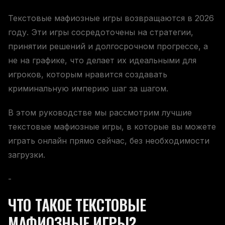
Текстовые мафиозные игры возвращаются в 2026
году. Эти игры сосредоточены на стратегии,
принятии решений и долгосрочном прогрессе, а
не на графике, что делает их идеальными для
игроков, которым нравится создавать
криминальную империю шаг за шагом.
В этом руководстве мы рассмотрим лучшие
текстовые мафиозные игры, в которые вы можете
играть онлайн прямо сейчас, без необходимости
загрузки.
-
ЧТО ТАКОЕ ТЕКСТОВЫЕ
МАФИОЗНЫЕ ИГРЫ?