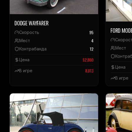
DODGE WAYFARER
FORD MODE
95
Скорость
Скорос
4
Мест
Мест
12
Контрабанда
Контра
$
2,800
Цена
Цена
8,813
В игре
В игре