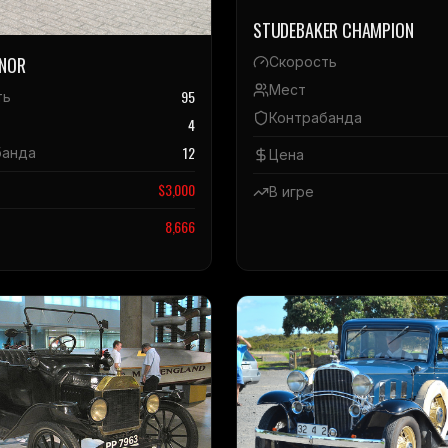
STUDEBAKER CHAMPION
INOR
Скорость
Мест
95
ть
Контрабанда
4
12
банда
Цена
$
3,000
В игре
8,666