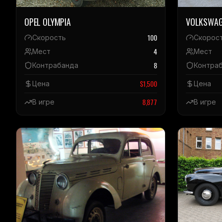
OPEL OLYMPIA
VOLKSWAG
100
Скорость
Скорос
4
Мест
Мест
8
Контрабанда
Контра
$
1,500
Цена
Цена
8,877
В игре
В игре