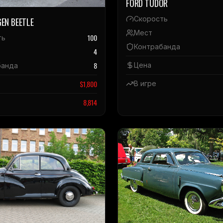
FORD TUDOR
Скорость
EN BEETLE
Мест
100
ть
Контрабанда
4
8
Цена
банда
$
1,800
В игре
8,814