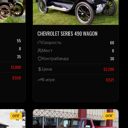
CHEVROLET SERIES 490 WAGON
55
60
Скорость
8
6
Мест
35
30
Контрабанда
$
1,800
$
2,200
Цена
8,558
8,521
В игре
ОПГ
ОПГ