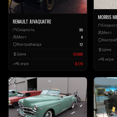
MORRIS M
RENAULT JUVAQUATRE
Скорос
90
Скорость
Мест
4
Мест
Контра
12
Контрабанда
Цена
$
2,600
Цена
В игре
8,779
В игре