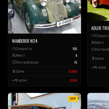
ADLER TR
Скорос
WANDERER W24
Мест
105
Скорость
Контра
4
Мест
Цена
15
Контрабанда
В игре
$
3,800
Цена
8,598
В игре
ОПГ