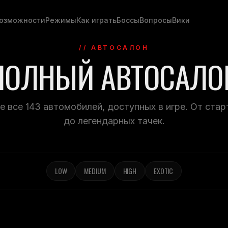
озможности
Режимы
Как играть
Боссы
Вопросы
Вики
// АВТОСАЛОН
ПОЛНЫЙ АВТОСАЛО
 все 143 автомобилей, доступных в игре. От ста
до легендарных тачек.
LOW
MEDIUM
HIGH
EXOTIC