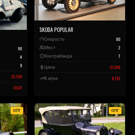
SKODA POPULAR
80
Скорость
2
Мест
90
7
Контрабанда
4
9
$
1,200
Цена
$
1,700
8,761
В игре
8,631
ОПГ
ОПГ