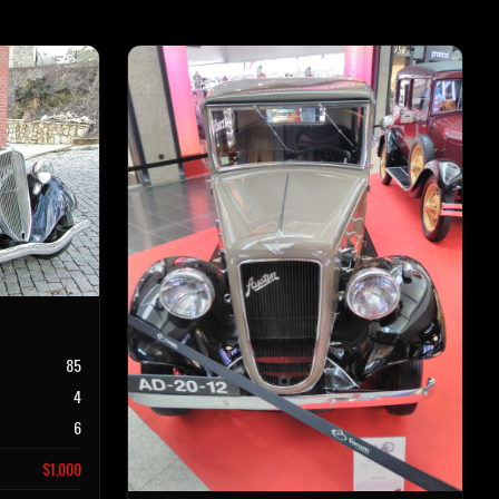
85
4
6
$
1,000