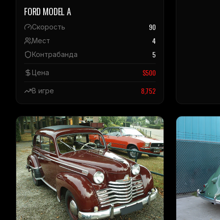
FORD MODEL A
90
Скорость
4
Мест
5
Контрабанда
$
500
Цена
8,752
В игре