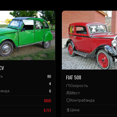
CV
80
ть
FIAT 508
4
Скорость
6
банда
Мест
$
800
Контрабанда
8,713
Цена