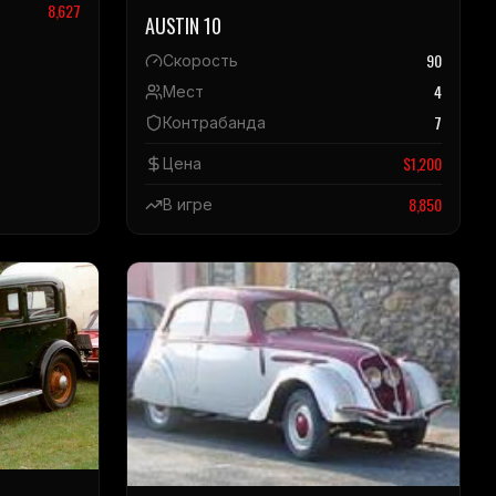
8,627
AUSTIN 10
90
Скорость
4
Мест
7
Контрабанда
$
1,200
Цена
8,850
В игре