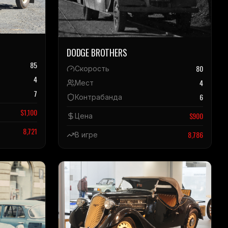
DODGE BROTHERS
85
80
Скорость
4
4
Мест
7
6
Контрабанда
$
1,100
$
900
Цена
8,721
8,786
В игре