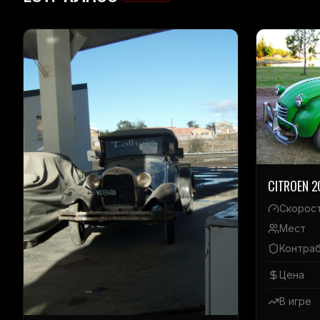
CITROEN 2
Скорос
Мест
Контра
Цена
В игре