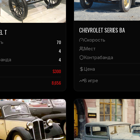
CHEVROLET SERIES BA
L T
Скорость
70
ть
Мест
4
Контрабанда
4
банда
Цена
$
300
В игре
8,656