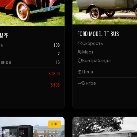
FORD MODEL TT BUS
UMPF
Скорость
108
ть
Мест
2
Контрабанда
15
банда
Цена
$
3,900
В игре
8,706
ОПГ