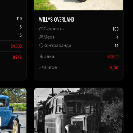
110
WILLYS OVERLAND
5
100
Скорость
15
4
Мест
14
Контрабанда
$
4,000
$
3,500
Цена
8,742
8,751
В игре