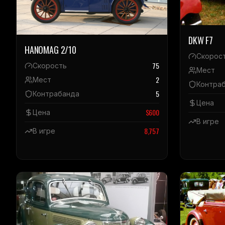
DKW F7
HANOMAG 2/10
Скорос
75
Скорость
Мест
2
Мест
Контра
5
Контрабанда
Цена
$
600
Цена
В игре
8,757
В игре