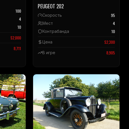
PEUGEOT 202
100
95
Скорость
4
4
Мест
10
10
Контрабанда
$
2,000
$
2,300
Цена
8,711
8,905
В игре