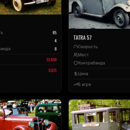
85
ть
TATRA 57
4
Скорость
8
банда
Мест
$
1,400
Контрабанда
8,831
Цена
В игре