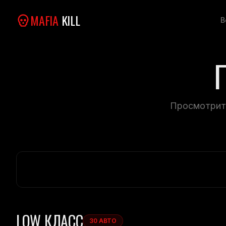
MAFIA
KILL
В
Просмотрите
LOW
КЛАСС
30
АВТО