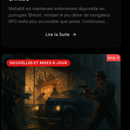
MafiaKill est maintenant entièrement disponible en
portugais (Brésil), rendant le jeu ultime de navigateur
RPG mafia plus accessible que jamais. Construisez
votre empire, rejoignez des gangs et dominez le
monde des criminels dans une expérience
Lire la Suite
entièrement localisée.
lang: fr
NOUVELLES ET MISES À JOUR