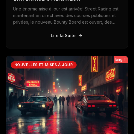
Une énorme mise à jour est arrivée! Street Racing est
maintenant en direct avec des courses publiques et
privées, le nouveau Bounty Board est ouvert, des
récompenses d'aiguillage ont été ajoutées, de
nouveaux crimes et des scénarios d'otages sont
Lire la Suite
disponibles, et d'importantes améliorations de
conception ont été apportées à tout le jeu.
lang: fr
NOUVELLES ET MISES À JOUR