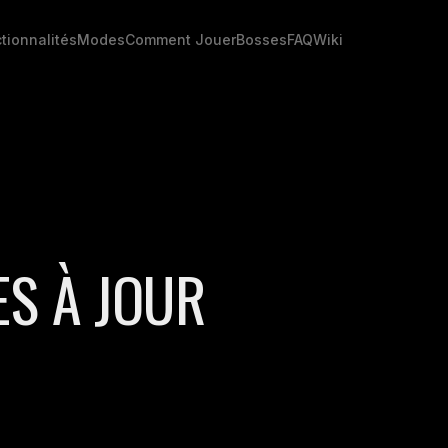
tionnalités
Modes
Comment Jouer
Bosses
FAQ
Wiki
ES À JOUR