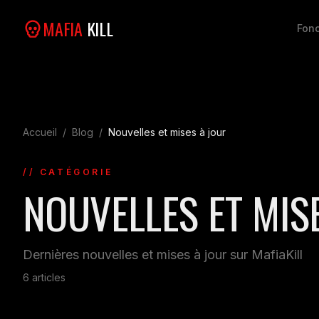
MAFIA
KILL
Fonc
Accueil
/
Blog
/
Nouvelles et mises à jour
// CATÉGORIE
NOUVELLES ET MIS
Dernières nouvelles et mises à jour sur MafiaKill
6
articles