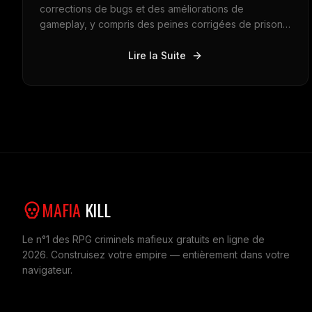
corrections de bugs et des améliorations de
gameplay, y compris des peines corrigées de prison
break, des écrans de récompense de crime fixe,
l'amélioration de l'adhésion de syndicat, de
Lire la Suite
meilleures traductions, des améliorations de page de
magasin, et une réparation pour la gestion des
membres de gang. Ces changements fournissent une
expérience plus fluide et plus cohérente tout au long
du jeu.
MAFIA
KILL
Le n°1 des RPG criminels mafieux gratuits en ligne de
2026. Construisez votre empire — entièrement dans votre
navigateur.