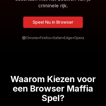
criminele rijk.
Speel Nu in Browser
Chrome
•
Firefox
•
Safari
•
Edge
•
Opera
Waarom Kiezen voor
een Browser Maffia
Spel
?