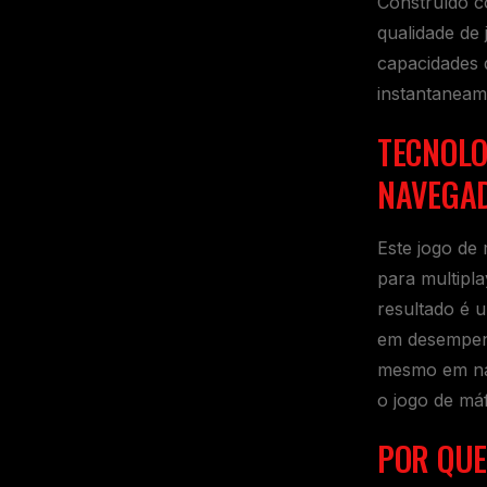
Construído c
qualidade de
capacidades 
instantaneam
TECNOLO
NAVEGA
Este jogo de
para multipl
resultado é 
em desempen
mesmo em na
o jogo de má
POR QUE