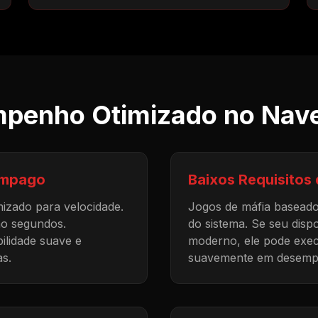
penho Otimizado no Nav
âmpago
Baixos Requisitos
izado para velocidade.
Jogos de máfia basead
ão segundos.
do sistema. Se seu dis
ilidade suave e
moderno, ele pode exec
s.
suavemente em desemp