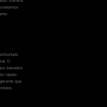
ador oferece
roveitamos
anto
WebSockets
ine. O
gos baixados
to rápido
garante que
também.