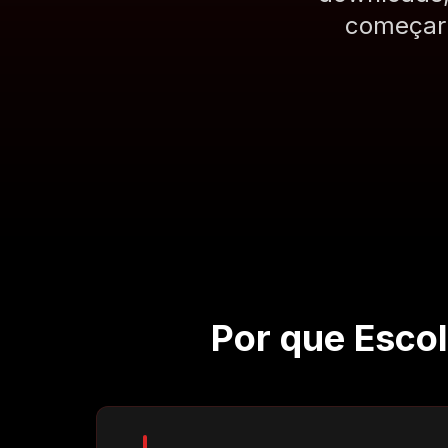
começar 
Por que Esco