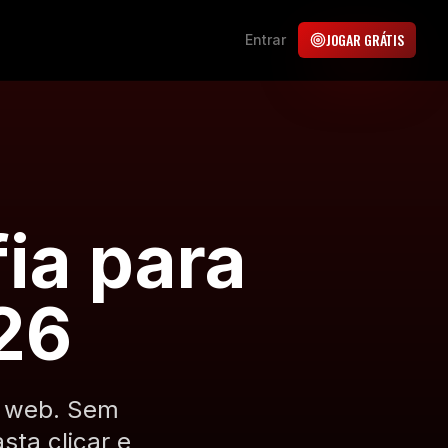
JOGAR GRÁTIS
Entrar
ia para
26
r web. Sem
sta clicar e