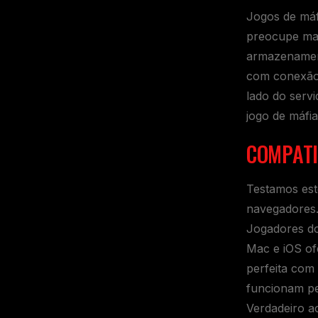
Jogos de máf
preocupe mai
armazenament
com conexão 
lado do serv
jogo de máfi
COMPATI
Testamos est
navegadores.
Jogadores do
Mac e iOS of
perfeita co
funcionam pe
Verdadeiro a