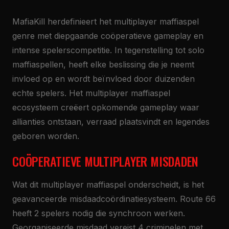
MafiaKill herdefinieert het multiplayer maffiaspel
genre met diepgaande coöperatieve gameplay en
intense spelerscompetitie. In tegenstelling tot solo
maffiaspellen, heeft elke beslissing die je neemt
invloed op en wordt beïnvloed door duizenden
echte spelers. Het multiplayer maffiaspel
ecosysteem creëert opkomende gameplay waar
allianties ontstaan, verraad plaatsvindt en legendes
geboren worden.
COÖPERATIEVE MULTIPLAYER MISDADEN
Wat dit multiplayer maffiaspel onderscheidt, is het
geavanceerde misdaadcoördinatiesysteem. Route 66
heeft 2 spelers nodig die synchroon werken.
Georganiseerde misdaad vereist 4 criminelen met