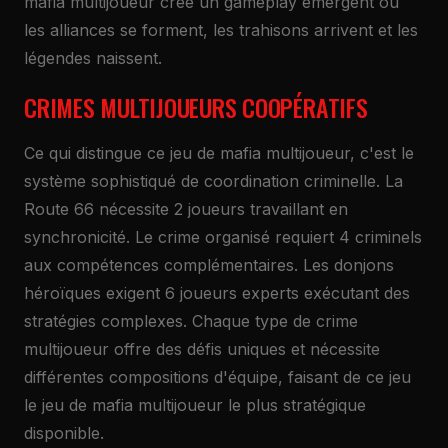
mafia multijoueur crée un gameplay émergent où
les alliances se forment, les trahisons arrivent et les
légendes naissent.
CRIMES MULTIJOUEURS COOPÉRATIFS
Ce qui distingue ce jeu de mafia multijoueur, c'est le
système sophistiqué de coordination criminelle. La
Route 66 nécessite 2 joueurs travaillant en
synchronicité. Le crime organisé requiert 4 criminels
aux compétences complémentaires. Les donjons
héroïques exigent 6 joueurs experts exécutant des
stratégies complexes. Chaque type de crime
multijoueur offre des défis uniques et nécessite
différentes compositions d'équipe, faisant de ce jeu
le jeu de mafia multijoueur le plus stratégique
disponible.