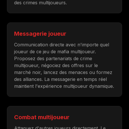
des crimes multijoueurs.
Messagerie joueur
Communication directe avec n'importe quel
joueur de ce jeu de mafia multijoueur.
Proposez des partenariats de crime
multijoueur, négociez des offres sur le
marché noir, lancez des menaces ou formez
des alliances. La messagerie en temps réel
maintient l'expérience multijoueur dynamique.
Combat multijoueur
Attaquez d'autres joueurs directement. Le