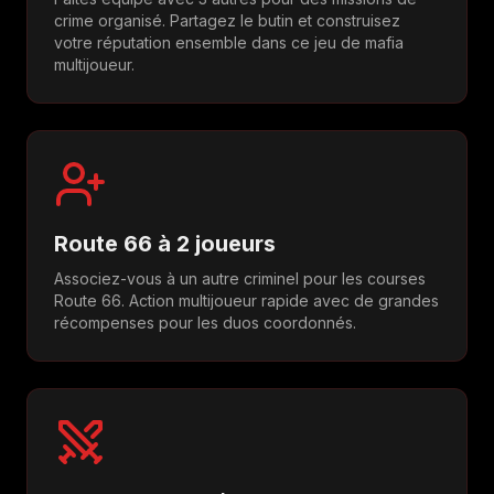
crime organisé. Partagez le butin et construisez
votre réputation ensemble dans ce jeu de mafia
multijoueur.
Route 66 à 2 joueurs
Associez-vous à un autre criminel pour les courses
Route 66. Action multijoueur rapide avec de grandes
récompenses pour les duos coordonnés.