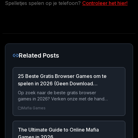
Spelletjes spelen op je telefoon?
Controleer het hier!
Related Posts
25 Beste Gratis Browser Games om te
spelen in 2026 (Geen Download
vereist)
Op zoek naar de beste gratis browser
games in 2026? Verken onze met de hand
gekozen lijst van online games die u direct
Mafia Games
kunt spelen zonder iets te downloaden. Van
strategie en RPG's tot spannende
maffiaavonturen, er is voor elk wat wils.
The Ultimate Guide to Online Mafia
Games in 2026