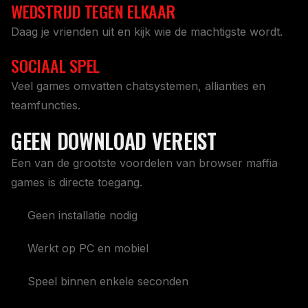
WEDSTRIJD TEGEN ELKAAR
Daag je vrienden uit en kijk wie de machtigste wordt.
SOCIAAL SPEL
Veel games omvatten chatsystemen, allianties en
teamfuncties.
GEEN DOWNLOAD VEREIST
Een van de grootste voordelen van browser maffia
games is directe toegang.
Geen installatie nodig
Werkt op PC en mobiel
Speel binnen enkele seconden