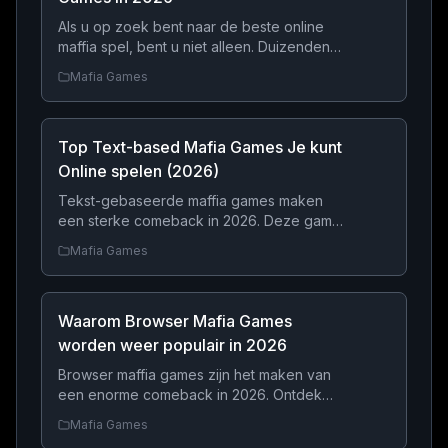
Als u op zoek bent naar de beste online
maffia spel, bent u niet alleen. Duizenden
spelers elke maand op zoek naar gratis
Mafia Games
maffia games waar ze kunnen bouwen een
criminele rijk, strijd rivaliserende bendes,
stelen luxe auto's, complete gevaarlijke
Top Text-based Mafia Games Je kunt
overvallen, en uitgegroeid tot de meest
gevreesde misdaad baas.
Online spelen (2026)
Tekst-gebaseerde maffia games maken
een sterke comeback in 2026. Deze games
richten zich op strategie, besluitvorming, en
Mafia Games
vooruitgang op lange termijn in plaats van
graphics maken ze perfect voor spelers die
genieten van het bouwen van een criminele
Waarom Browser Mafia Games
rijk stap voor stap.
worden weer populair in 2026
Browser maffia games zijn het maken van
een enorme comeback in 2026. Ontdek
waarom spelers terugkeren naar online
Mafia Games
maffia RPG's voor strategie, real-time