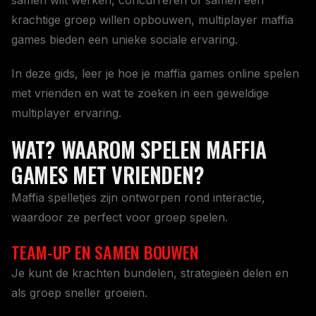
krachtige groep willen opbouwen, multiplayer maffia
games bieden een unieke sociale ervaring.
In deze gids, leer je hoe je maffia games online spelen
met vrienden en wat te zoeken in een geweldige
multiplayer ervaring.
WAT? WAAROM SPELEN MAFFIA
GAMES MET VRIENDEN?
Maffia spelletjes zijn ontworpen rond interactie,
waardoor ze perfect voor groep spelen.
TEAM-UP EN SAMEN BOUWEN
Je kunt de krachten bundelen, strategieën delen en
als groep sneller groeien.